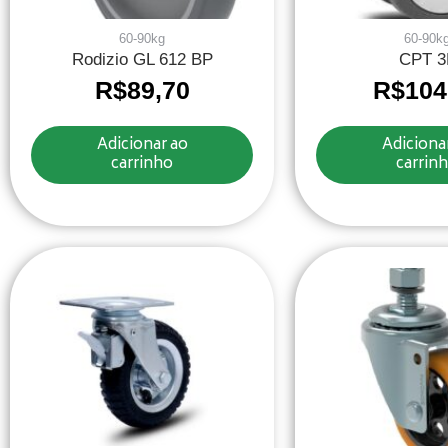
60-90kg
60-90k
Rodizio GL 612 BP
CPT 3
R$
89,70
R$
104
Adicionar ao
Adiciona
carrinho
carrin