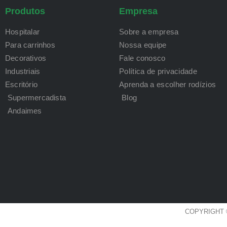
Produtos
Empresa
Hospitalar
Sobre a empresa
Para carrinhos
Nossa equipe
Decorativos
Fale conosco
Industriais
Política de privacidade
Escritório
Aprenda a escolher rodízios
Supermercadista
Blog
Andaimes
COPYRIGHT 