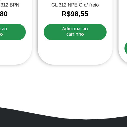
 312 BPN
GL 312 NPE G c/ freio
,80
R$
98,55
r ao
Adicionar ao
ho
carrinho