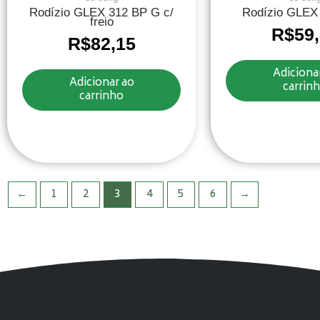
Rodízio GLEX 312 BP G c/
Rodízio GLEX
freio
R$
59
R$
82,15
Adiciona
Adicionar ao
carrin
carrinho
←
1
2
3
4
5
6
→