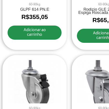
60-90kg
60-90k
GLPF 614 PN.E
Rodizio GLE 
Espiga Roscada
R$
355,05
R$
65
Adicionar ao
Adiciona
carrinho
carrin
60-90kg
60-90k