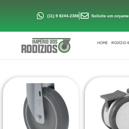
Ir
para
o
conteúdo
(11) 9 8244-2388
Solicite um orçam
HOME
RODÍZIO 