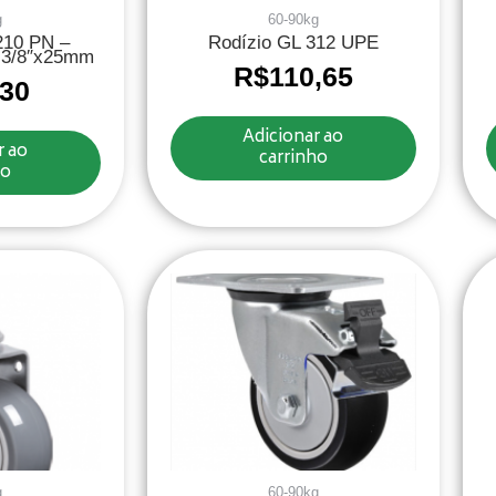
g
60-90kg
210 PN –
Rodízio GL 312 UPE
 3/8″x25mm
R$
110,65
,30
Adicionar ao
r ao
carrinho
ho
g
60-90kg