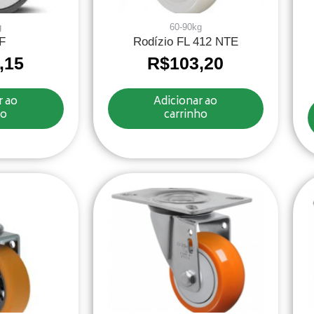
g
60-90kg
F
Rodízio FL 412 NTE
,15
R$
103,20
r ao
Adicionar ao
ho
carrinho