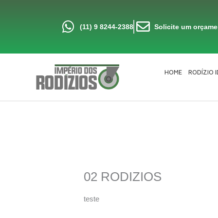
Ir
para
o
conteúdo
(11) 9 8244-2388
Solicite um orçam
HOME
RODÍZIO 
02 RODIZIOS
teste