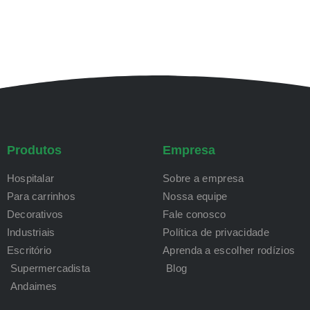
Produtos
Empresa
Hospitalar
Sobre a empresa
Para carrinhos
Nossa equipe
Decorativos
Fale conosco
Industriais
Política de privacidade
Escritório
Aprenda a escolher rodízios
Supermercadista
Blog
Andaimes