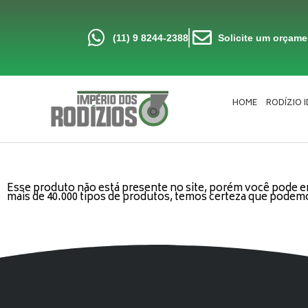
Ir
para
o
conteúdo
(11) 9 8244-2388
Solicite um orçam
HOME
RODÍZIO 
Esse produto não está presente no site, porém você pode en
mais de 40.000 tipos de produtos, temos certeza que podemo