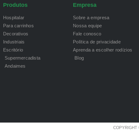
Produtos
Empresa
Hospitalar
Sobre a empresa
Para carrinhos
Nossa equipe
Decorativos
Fale conosco
Industriais
Política de privacidade
Escritório
Aprenda a escolher rodízios
Supermercadista
Blog
Andaimes
COPYRIGHT 