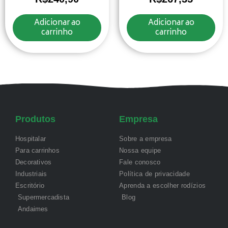
Adicionar ao
Adicionar ao
carrinho
carrinho
Produtos
Empresa
Hospitalar
Sobre a empresa
Para carrinhos
Nossa equipe
Decorativos
Fale conosco
Industriais
Política de privacidade
Escritório
Aprenda a escolher rodízios
Supermercadista
Blog
Andaimes