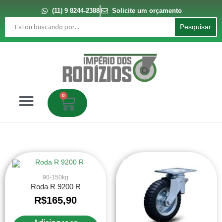
Ir
para
(11) 9 8244-2388
Solicite um orçamento
o
Pesquisar
conteúdo
Pesquisar
0
Carrinho
90-150kg
Roda R 9200 R
R$
165,90