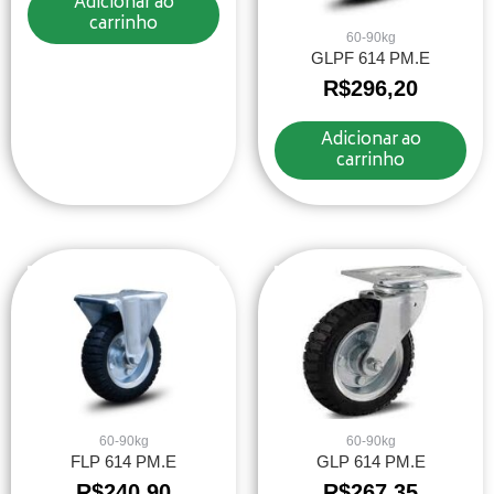
Adicionar ao
carrinho
60-90kg
GLPF 614 PM.E
R$
296,20
Adicionar ao
carrinho
60-90kg
60-90kg
FLP 614 PM.E
GLP 614 PM.E
R$
240,90
R$
267,35