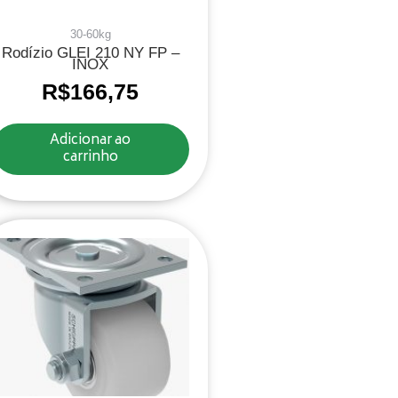
30-60kg
Rodízio GLEI 210 NY FP –
INOX
R$
166,75
Adicionar ao
carrinho