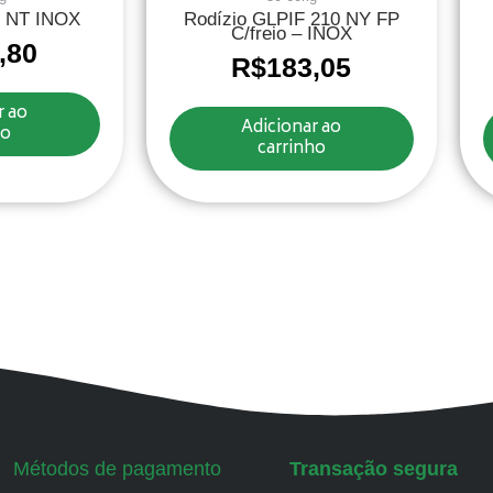
2 NT INOX
Rodízio GLPIF 210 NY FP
C/freio – INOX
,80
R$
183,05
r ao
Adicionar ao
ho
carrinho
Métodos de pagamento
Transação segura