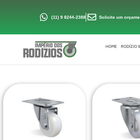
Ir
para
o
conteúdo
(11) 9 8244-2388
Solicite um orçam
HOME
RODÍZIO 