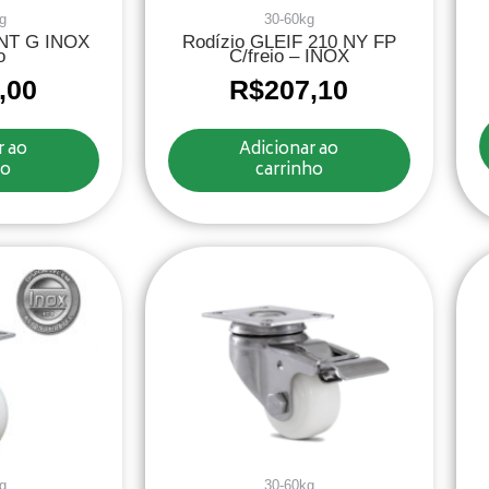
g
30-60kg
 NT G INOX
Rodízio GLEIF 210 NY FP
o
C/freio – INOX
,00
R$
207,10
r ao
Adicionar ao
ho
carrinho
g
30-60kg