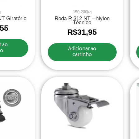
g
150-200kg
T Giratório
Roda R 312 NT – Nylon
Técnico
,55
R$
31,95
r ao
Adicionar ao
ho
carrinho