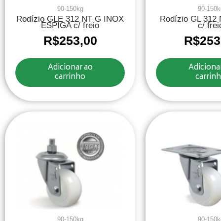
90-150kg
90-150k
Rodízio GLE 312 NT G INOX
Rodízio GL 312
ESPIGA c/ freio
c/ frei
R$
253,00
R$
253
Adicionar ao
Adiciona
carrinho
carrin
90-150kg
90-150k