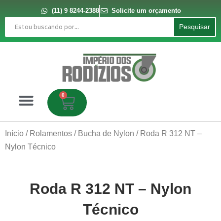
Ir
para
(11) 9 8244-2388
Solicite um orçamento
o
Pesquisar
conteúdo
Pesquisar
0
Carrinho
Início
/
Rolamentos
/
Bucha de Nylon
/ Roda R 312 NT –
Nylon Técnico
Roda R 312 NT – Nylon
Técnico