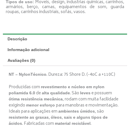
Moveis, design, industrias químicas, carrinhos,
Tipos de uso:
armários, berço, camas, equipamentos de som, guarda
roupas, carrinhos industriais, sofás, vasos.
Descrição
Informação adicional
Avaliações (0)
. Dureza: 75 Shore D. (-4oC a +110C)
NT – NylonTécnico
Produzidas com
revestimento e núcleo em nylon
de
. São
e possuem
poliamida 6.0
alta qualidade
leves
, rodam com muita facilidade
ótima resistência mecânica
exigindo
para manobras e movimentação.
menor esforço
Ideais para aplicações em
, são
ambientes úmidos
,
,
resistente as graxas
óleos
sais e alguns tipos de
. Fabricadas com
.
ácidos
material reciclável