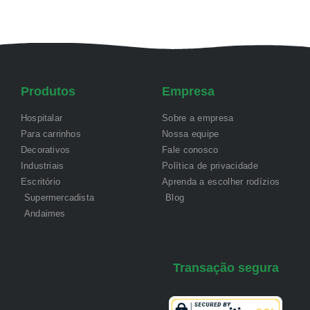
Produtos
Empresa
Hospitalar
Sobre a empresa
Para carrinhos
Nossa equipe
Decorativos
Fale conosco
Industriais
Política de privacidade
Escritório
Aprenda a escolher rodízios
Supermercadista
Blog
Andaimes
Transação segura