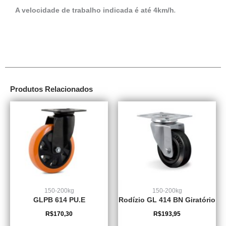
.
A velocidade de trabalho indicada é até 4km/h
Produtos Relacionados
150-200kg
150-200kg
GLPB 614 PU.E
Rodízio GL 414 BN Giratório
R$
170,30
R$
193,95