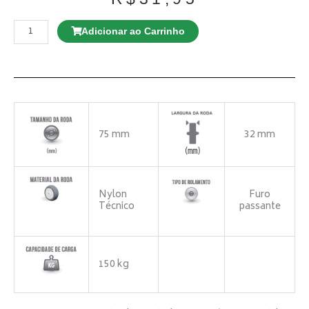
Rodízio
GD
Adicionar ao Carrinho
E12
100
TBE
Giratório
Espiga
Roscada
quantidade
75 mm
32 mm
Nylon
Furo
Técnico
passante
150 kg