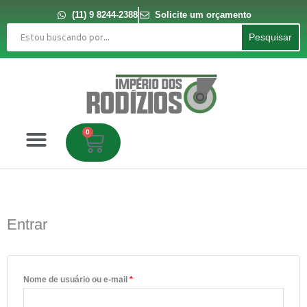
Ir
para
(11) 9 8244-2388
Solicite um orçamento
o
Pesquisar
conteúdo
Pesquisar
0
Carrinho
Entrar
Obrigatório
Obrigatório
Obrigatório
Obrigatório
Nome de usuário ou e-mail
*