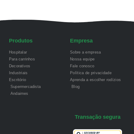
Produtos
Empresa
Hospitalar
Sobre a empresa
Para carrinhos
Nossa equipe
Decorativos
Fale conosco
Industriais
Política de privacidade
Escritório
Aprenda a escolher rodízios
Supermercadista
Blog
Andaimes
Transação segura