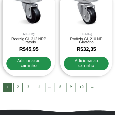
60-90kg
30-60kg
Rodízio GL 312 NPP
Rodízio GL 210 NP
Giratório
Giratório
R$
45,95
R$
32,35
Adicionar ao
Adicionar ao
carrinho
carrinho
1
2
3
4
…
8
9
10
→