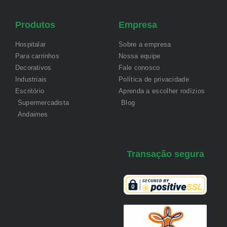
Produtos
Empresa
Hospitalar
Sobre a empresa
Para carrinhos
Nossa equipe
Decorativos
Fale conosco
Industriais
Política de privacidade
Escritório
Aprenda a escolher rodízios
Supermercadista
Blog
Andaimes
Transação segura