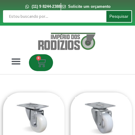
Ir
para
(11) 9 8244-2388
Solicite um orçamento
o
Pesquisar
conteúdo
Pesquisar
0
Carrinho