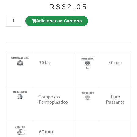
R$
32,05
Rodízio
GL
Adicionar ao Carrinho
310
BP
Giratório
quantidade
30 kg
50 mm
Composto
Furo
Termoplástico
Passante
67 mm