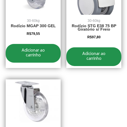
30-60kg
30-60kg
Rodízio MGAP 300 GEL
Rodízio STG E38 75 BP
Giratório s/ Freio
R$
79,55
R$
97,80
Adicionar ao
Adicionar ao
carrinho
carrinho