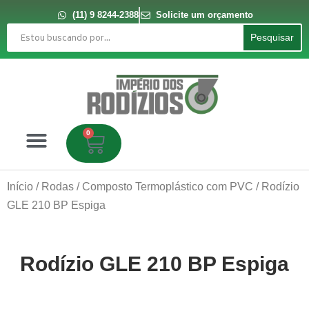
Ir
para
(11) 9 8244-2388
Solicite um orçamento
o
Pesquisar
conteúdo
Pesquisar
0
Carrinho
Início
/
Rodas
/
Composto Termoplástico com PVC
/ Rodízio
GLE 210 BP Espiga
Rodízio GLE 210 BP Espiga