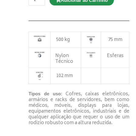
Adicionar ao Carrinho
GD
E12
100
TBE
Giratório
Espiga
Roscada
quantidade
500 kg
75 mm
Nylon
Esferas
Técnico
102 mm
Cofres, caixas eletrônicos,
Tipos de uso:
armários e racks de servidores, bem como
médicos, móveis, displays para lojas,
equipamentos eletrônicos, industriais e de
qualquer aplicação que requer o uso de um
rodizio robusto com a altura reduzida.