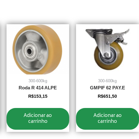
300-600kg
300-600kg
Roda R 414 ALPE
GMPIF 62 PAY.E
R$
153,15
R$
651,50
Adicionar ao
Adicionar ao
carrinho
carrinho