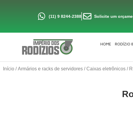
Ir
para
o
conteúdo
(11) 9 8244-2388
Solicite um orçam
HOME
RODÍZIO 
Início
/
Armários e racks de servidores
/
Caixas eletrônicos
/ 
Ro