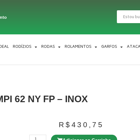
Pesquisar
ento
IDEAL
RODÍZIOS
RODAS
ROLAMENTOS
GARFOS
ATAC
PI 62 NY FP – INOX
R$
430,75
Rodízio