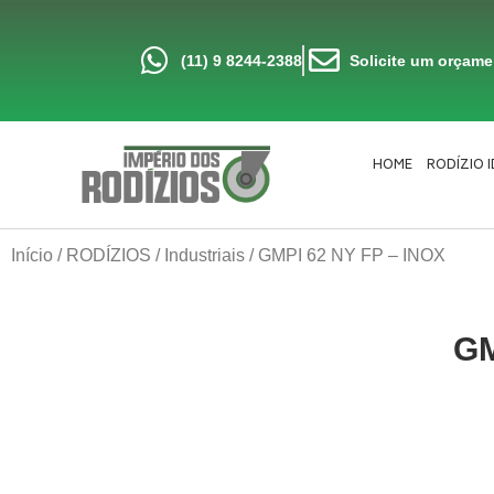
Ir
para
o
conteúdo
(11) 9 8244-2388
Solicite um orçam
HOME
RODÍZIO 
Início
/
RODÍZIOS
/
Industriais
/ GMPI 62 NY FP – INOX
GM