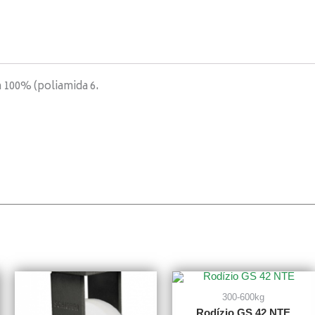
 100% (poliamida 6.
300-600kg
Rodízio GS 42 NTE