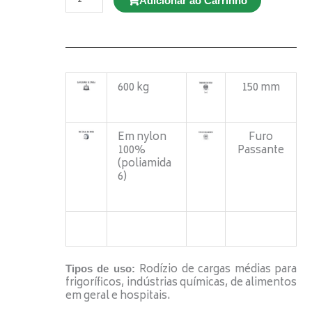
Adicionar ao Carrinho
GNRE
412
BPE
FP
Giratório
c/
freio
Espiga
Roscada
quantidade
600 kg
150 mm
Em nylon
Furo
100%
Passante
(poliamida
6)
Rodízio de cargas médias para
Tipos de uso:
frigoríficos, indústrias químicas, de alimentos
em geral e hospitais.