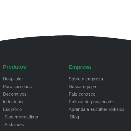
Produtos
Empresa
Hospitalar
Sobre a empresa
Para carrinhos
Nossa equipe
Decorativos
Fale conosco
Industriais
Política de privacidade
Escritório
Aprenda a escolher rodízios
Supermercadista
Blog
Andaimes