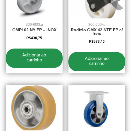
300-600kg
300-600kg
GMPI 62 NY FP – INOX
Rodízio GMX 42 NTE FP c/
freio
R$
430,75
R$
573,40
Adicionar ao
Adicionar ao
carrinho
carrinho