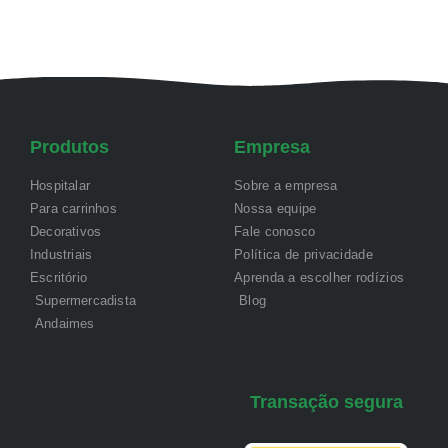
Produtos
Empresa
Hospitalar
Sobre a empresa
Para carrinhos
Nossa equipe
Decorativos
Fale conosco
Industriais
Política de privacidade
Escritório
Aprenda a escolher rodízios
Supermercadista
Blog
Andaimes
Transação segura