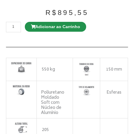
R$
895,55
Rodízio
GL
Adicionar ao Carrinho
210
NT
Giratório
quantidade
550 kg
150 mm
Poliuretano
Esferas
Moldado
Soft com
Núcleo de
Alumínio
205