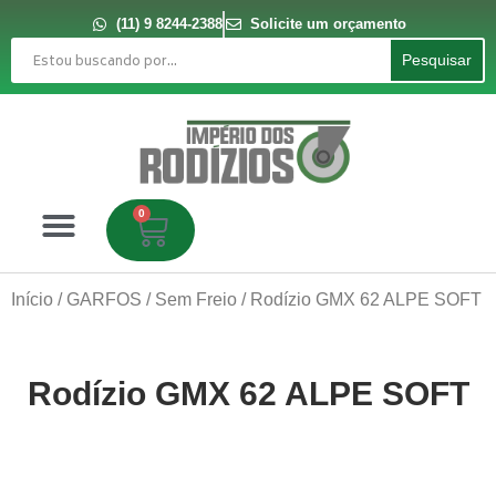
Ir
para
(11) 9 8244-2388
Solicite um orçamento
o
Pesquisar
conteúdo
Pesquisar
0
Carrinho
Início
/
GARFOS
/
Sem Freio
/ Rodízio GMX 62 ALPE SOFT
Rodízio GMX 62 ALPE SOFT