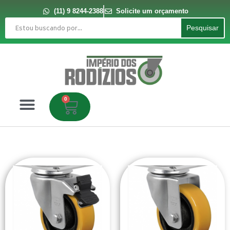
Ir
para
(11) 9 8244-2388
Solicite um orçamento
o
Pesquisar
conteúdo
Pesquisar
0
Carrinho