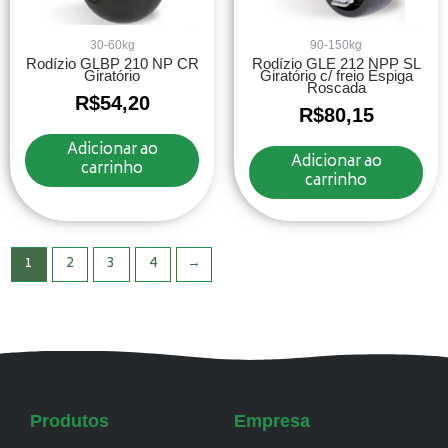
30-60kg
90-150kg
Rodízio GLBP 210 NP CR
Rodízio GLE 212 NPP SL
Giratório
Giratório c/ freio Espiga
Roscada
R$
54,20
R$
80,15
Adicionar ao
Adicionar ao
carrinho
carrinho
1
2
3
4
→
Produtos
Empresa