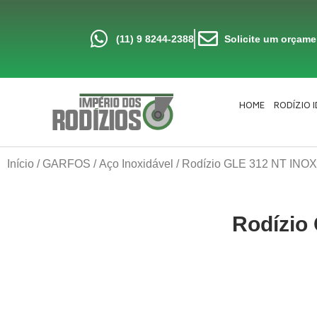
Ir
para
o
conteúdo
(11) 9 8244-2388
Solicite um orçam
HOME
RODÍZIO 
Início
/
GARFOS
/
Aço Inoxidável
/ Rodízio GLE 312 NT INO
Rodízio