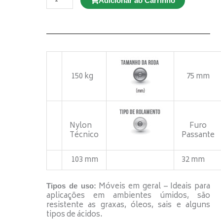
Adicionar ao Carrinho
GLE
312
BP
G
Giratório
c/
freio
quantidade
150 kg
75 mm
Nylon
Furo
Técnico
Passante
103 mm
32 mm
Móveis em geral – Ideais para
Tipos de uso:
aplicações em ambientes úmidos, são
resistente as graxas, óleos, sais e alguns
tipos de ácidos.