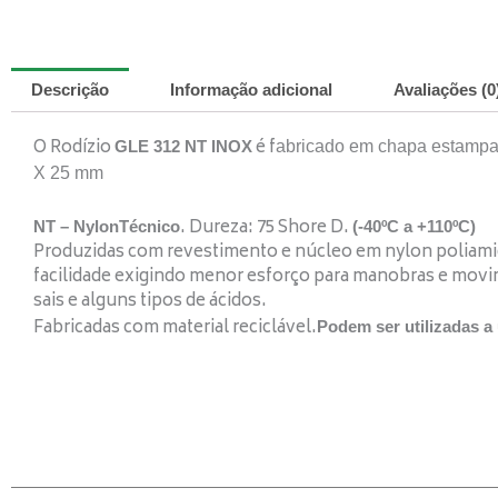
Descrição
Informação adicional
Avaliações (0
O Rodízio
é f
GLE 312 NT INOX
abricado em chapa estampad
X 25 mm
. Dureza: 75 Shore D.
NT – NylonTécnico
(-40ºC a +110ºC)
Produzidas com revestimento e núcleo em nylon poliamida
facilidade exigindo menor esforço para manobras e movimen
sais e alguns tipos de ácidos.
Fabricadas com material reciclável.
Podem ser utilizadas a