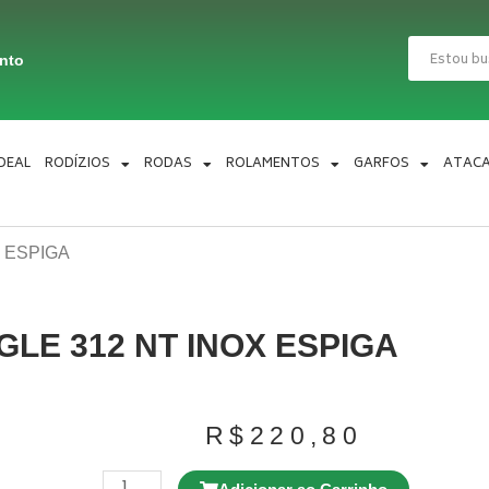
Pesquisar
ento
IDEAL
RODÍZIOS
RODAS
ROLAMENTOS
GARFOS
ATAC
X ESPIGA
 GLE 312 NT INOX ESPIGA
R$
220,80
Rodízio