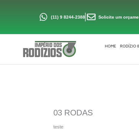
Ir
para
o
conteúdo
(11) 9 8244-2388
Solicite um orçam
HOME
RODÍZIO 
03 RODAS
teste