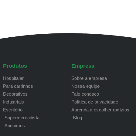
Produtos
Empresa
Hospitalar
Sobre a empresa
Para carrinhos
Nossa equipe
Decorativos
Fale conosco
Industriais
Política de privacidade
Escritório
Aprenda a escolher rodízios
Supermercadista
Blog
Andaimes