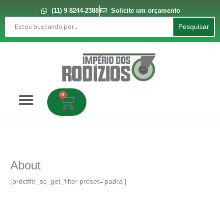
Ir
para
(11) 9 8244-2388
Solicite um orçamento
o
Pesquisar
conteúdo
Pesquisar
0
Carrinho
About
[prdctfltr_sc_get_filter preset=’padra’]