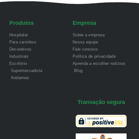
Produtos
Empresa
Hospitalar
Sobre a empresa
Para carrinhos
Nossa equipe
Decorativos
Fale conosco
Industriais
Política de privacidade
Escritório
Aprenda a escolher rodízios
Supermercadista
Blog
Andaimes
Transação segura