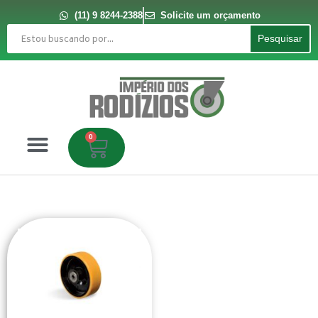
Ir
para
(11) 9 8244-2388
Solicite um orçamento
o
Pesquisar
conteúdo
Pesquisar
0
Carrinho