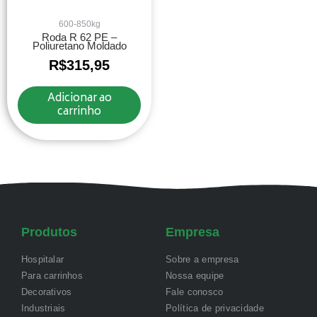
600-850kg
Roda R 62 PE –
Poliuretano Moldado
R$
315,95
Adicionar ao
carrinho
Produtos
Empresa
Hospitalar
Sobre a empresa
Para carrinhos
Nossa equipe
Decorativos
Fale conosco
Industriais
Política de privacidade