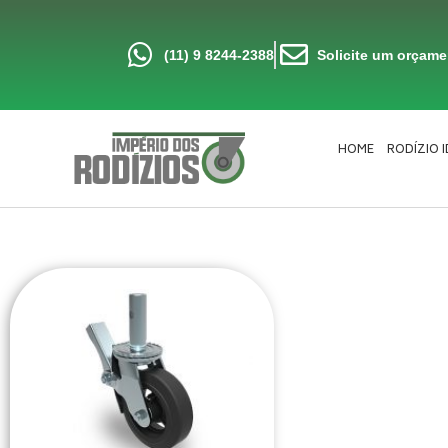
Ir
para
o
conteúdo
(11) 9 8244-2388
Solicite um orçam
HOME
RODÍZIO 