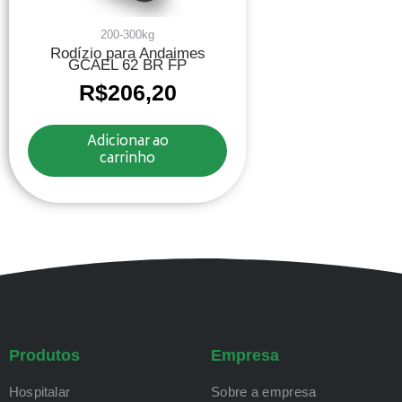
200-300kg
Rodízio para Andaimes
GCAEL 62 BR FP
R$
206,20
Adicionar ao
carrinho
Produtos
Empresa
Hospitalar
Sobre a empresa