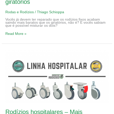
giratórios
Rodas e Rodízios
/
Thiago Schioppa
Vocês já devem ter reparado que os rodízios fixos acabam
saindo mais baratos que os giratórios, não é? E vocês sabiam
que é possível misturar os dois?
Read More »
Rodízios
hospitalares
–
Mais
segurança
para
você
Rodízios hospitalares – Mais