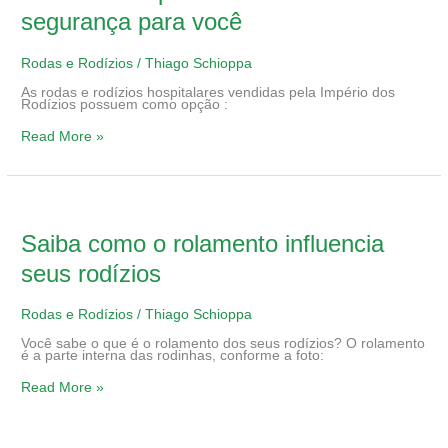
segurança para você
Rodas e Rodízios
/
Thiago Schioppa
As rodas e rodízios hospitalares vendidas pela Império dos
Rodízios possuem como opção :
Read More »
Saiba
como
o
rolamento
Saiba como o rolamento influencia
influencia
seus
seus rodízios
rodízios
Rodas e Rodízios
/
Thiago Schioppa
Você sabe o que é o rolamento dos seus rodízios? O rolamento
é a parte interna das rodinhas, conforme a foto:
Read More »