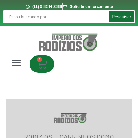
Ir
para
(11) 9 8244-2388
Solicite um orçamento
o
Pesquisar
conteúdo
Pesquisar
0
Carrinho
Rodízios
e
carrinhos
como
soluções
ergonômicas
para
sua
empresa