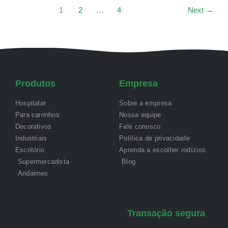
1
2
…
4
Next
→
Produtos
Empresa
Hospitalar
Sobre a empresa
Para carrinhos
Nossa equipe
Decorativos
Fale conosco
Industriais
Política de privacidade
Escritório
Aprenda a escolher rodízios
Supermercadista
Blog
Andaimes
Transação segura