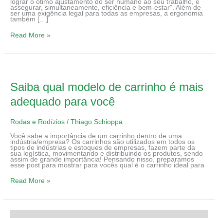
lograr o ótimo ajustamento do ser humano ao seu trabalho, e
assegurar, simultaneamente, eficiência e bem-estar”. Além de
ser uma exigência legal para todas as empresas, a ergonomia
também […]
Read More »
Saiba
qual
modelo
de
Saiba qual modelo de carrinho é mais
carrinho
é
adequado para você
mais
adequado
para
você
Rodas e Rodízios
/
Thiago Schioppa
Você sabe a importância de um carrinho dentro de uma
indústria/empresa? Os carrinhos são utilizados em todos os
tipos de indústrias e estoques de empresas, fazem parte da
sua logística, movimentando e distribuindo os produtos, sendo
assim de grande importância! Pensando nisso, preparamos
esse post para mostrar para vocês qual é o carrinho ideal para
Read More »
Saiba
quando