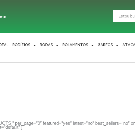
Pesquisar
ento
IDEAL
RODÍZIOS
RODAS
ROLAMENTOS
GARFOS
ATAC
TS ” per_page=”9″ featured=”yes” latest=”no” best_sellers=”no” on
=”default” ]