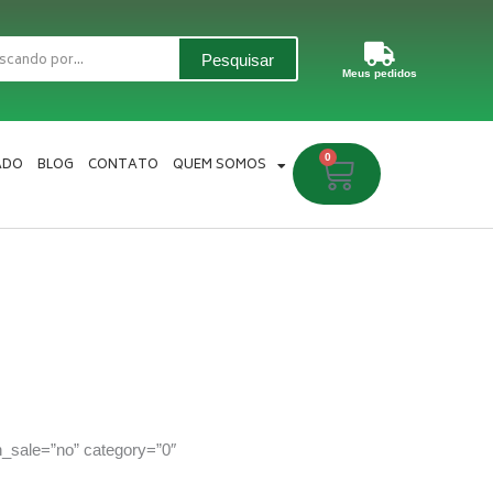
Pesquisar
Meus pedidos
0
Carrinho
ADO
BLOG
CONTATO
QUEM SOMOS
_sale=”no” category=”0″