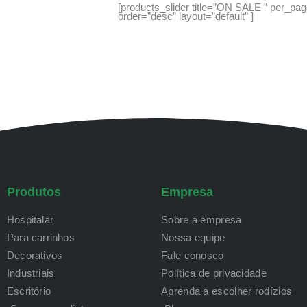
[products_slider title=”ON SALE ” per_pa
order=”desc” layout=”default” ]
Produtos
Empresa
Hospitalar
Sobre a empresa
Para carrinhos
Nossa equipe
Decorativos
Fale conosco
Industriais
Política de privacidade
Escritório
Aprenda a escolher rodízios