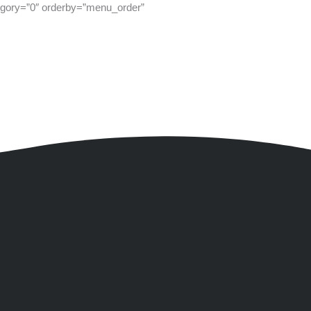
tegory=”0″ orderby=”menu_order”