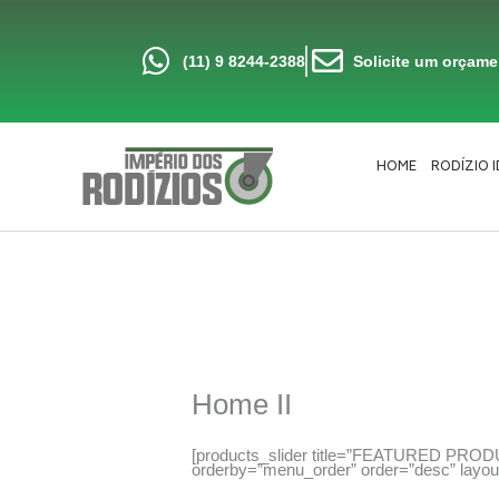
Ir
para
o
conteúdo
(11) 9 8244-2388
Solicite um orçam
HOME
RODÍZIO 
Home II
[products_slider title=”FEATURED PRODUC
orderby=”menu_order” order=”desc” layout