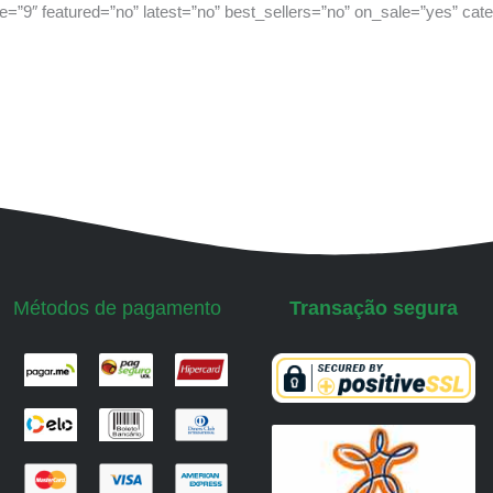
ge=”9″ featured=”no” latest=”no” best_sellers=”no” on_sale=”yes” ca
Métodos de pagamento
Transação segura