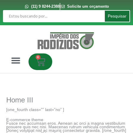
Ir
para
(11) 9 8244-2388
Solicite um orçamento
o
Pesquisar
conteúdo
Pesquisar
0
Carrinho
Home III
[one_fourth class=”” last=”no” ]
E-commerce theme
Fusce nec accumsan eros. Aenean ac orci a magna vestibulum
posuere quis nec nisi. Maecenas rutrum vehicula condimentum.
Donec volutpat nisl ac mauris consectetur gravida. [/one_fourth]