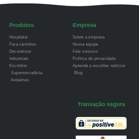
Produtos
Empresa
Hospitalar
Sobre a empresa
Para carrinhos
Nossa equipe
Decorativos
Fale conosco
Industriais
Política de privacidade
Escritório
Aprenda a escolher rodízios
Supermercadista
Blog
Andaimes
Transação segura