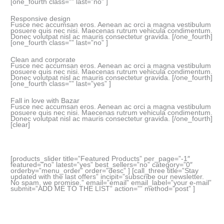
[one_fourth class=”” last=”no” ]
Responsive design
Fusce nec accumsan eros. Aenean ac orci a magna vestibulum
posuere quis nec nisi. Maecenas rutrum vehicula condimentum.
Donec volutpat nisl ac mauris consectetur gravida. [/one_fourth]
[one_fourth class=”” last=”no” ]
Clean and corporate
Fusce nec accumsan eros. Aenean ac orci a magna vestibulum
posuere quis nec nisi. Maecenas rutrum vehicula condimentum.
Donec volutpat nisl ac mauris consectetur gravida. [/one_fourth]
[one_fourth class=”” last=”yes” ]
Fall in love with Bazar
Fusce nec accumsan eros. Aenean ac orci a magna vestibulum
posuere quis nec nisi. Maecenas rutrum vehicula condimentum.
Donec volutpat nisl ac mauris consectetur gravida. [/one_fourth]
[clear]
[products_slider title=”Featured Products” per_page=”-1″
featured=”no” latest=”yes” best_sellers=”no” category=”0″
orderby=”menu_order” order=”desc” ] [call_three title=”Stay
updated with the last offers” incipit=”subscribe our newsletter.
No spam, we promise.” email=”email” email_label=”your e-mail”
submit=”ADD ME TO THE LIST” action=”” method=”post” ]