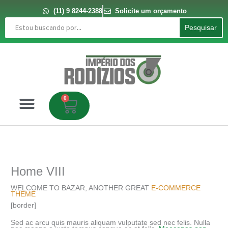
Ir
para
(11) 9 8244-2388
Solicite um orçamento
o
Pesquisar
conteúdo
Pesquisar
0
Carrinho
Home VIII
WELCOME TO BAZAR, ANOTHER GREAT
E-COMMERCE
THEME
[border]
Sed ac arcu quis mauris aliquam vulputate sed nec felis. Nulla