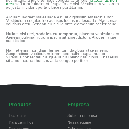
nec magna a justo tempus congue ac at felis.
Maecenas non
arcu
sed tortor tincidunt feugiat a ac nisl. Vestibulum vel lorem
ac justo tincidunt porta ultrices porttitor mi.
Aliquam laoreet malesuada est, at dignissim est lacinia non.
Vestibulum sodales leo ac risus luctus malesuada. Maecenas
vel risus arcu. Aenean eu nisl id ante elementum scelerisque.
Nullam nisi orci,
sodales eu tempor
ut, placerat vehicula sem.
Aenean pulvinar rutrum ipsum sit amet dictum. Aliquam vitae
sagittis leo.
Nam at enim non diam fermentum dapibus vitae in sem.
Suspendisse vestibulum lorem sed nulla feugiat auctor.
Vivamus consectetur augue ut nisi blandit faucibus. Phasellus
sit amet neque rhoncus ante congue porttitor.
Produtos
Empresa
Hospitalar
Sobre a empresa
Para carrinhos
Nossa equipe
Decorativos
Fale conosco