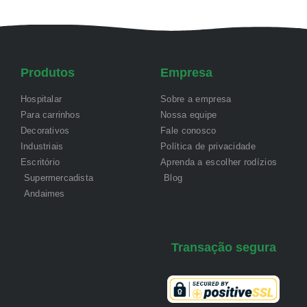
Produtos
Empresa
Hospitalar
Sobre a empresa
Para carrinhos
Nossa equipe
Decorativos
Fale conosco
Industriais
Política de privacidade
Escritório
Aprenda a escolher rodízios
Supermercadista
Blog
Andaimes
Transação segura