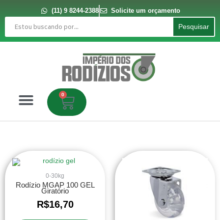
Ir
para
(11) 9 8244-2388
Solicite um orçamento
o
Pesquisar
conteúdo
Pesquisar
0
Carrinho
0-30kg
Rodízio MGAP 100 GEL
Giratório
R$
16,70