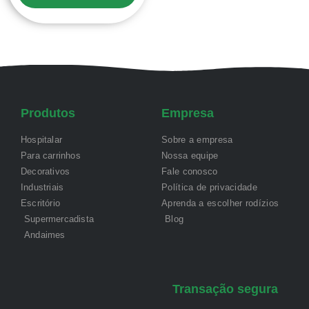
Produtos
Empresa
Hospitalar
Sobre a empresa
Para carrinhos
Nossa equipe
Decorativos
Fale conosco
Industriais
Política de privacidade
Escritório
Aprenda a escolher rodízios
Supermercadista
Blog
Andaimes
Transação segura