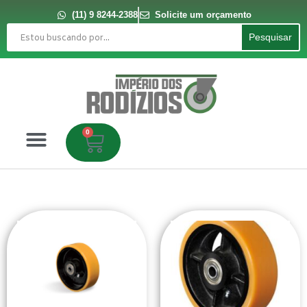
Ir
para
(11) 9 8244-2388
Solicite um orçamento
o
Pesquisar
conteúdo
Pesquisar
0
Carrinho