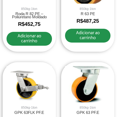
850kg-1ton
850kg-1ton
Roda R 82 PE –
R 63 PE
Poliuretano Moldado
R$
487,25
R$
452,75
Adicionar ao
Adicionar ao
carrinho
carrinho
850kg-1ton
850kg-1ton
GPK 63FLK PF.E
GPK 63 PF.E