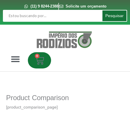
Ir
para
(11) 9 8244-2388
Solicite um orçamento
o
Pesquisar
conteúdo
Pesquisar
0
Carrinho
Product Comparison
[product_comparison_page]