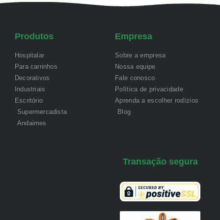
Produtos
Empresa
Hospitalar
Sobre a empresa
Para carrinhos
Nossa equipe
Decorativos
Fale conosco
Industriais
Política de privacidade
Escritório
Aprenda a escolher rodízios
Supermercadista
Blog
Andaimes
Transação segura