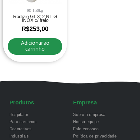
90-150kg
Rodízio GL 312 NT G
INOX c/ freio
R$
253,00
Adicionar ao
carrinho
Produtos
Empresa
Hospitalar
Sobre a empresa
Para carrinhos
Nossa equipe
Decorativos
Fale conosco
Industriais
Política de privacidade