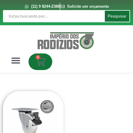
Ir
para
(11) 9 8244-2388
Solicite um orçamento
o
Pesquisar
conteúdo
Pesquisar
0
Carrinho