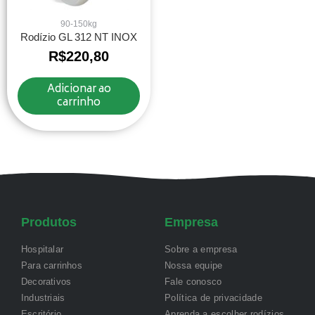
90-150kg
Rodízio GL 312 NT INOX
R$
220,80
Adicionar ao
carrinho
Produtos
Empresa
Hospitalar
Sobre a empresa
Para carrinhos
Nossa equipe
Decorativos
Fale conosco
Industriais
Política de privacidade
Escritório
Aprenda a escolher rodízios