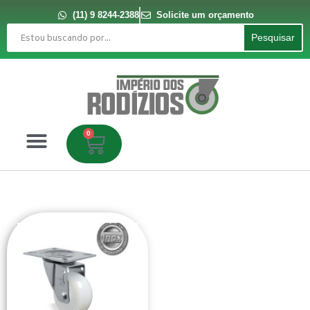
Ir
para
(11) 9 8244-2388
Solicite um orçamento
o
Pesquisar
conteúdo
Pesquisar
0
Carrinho