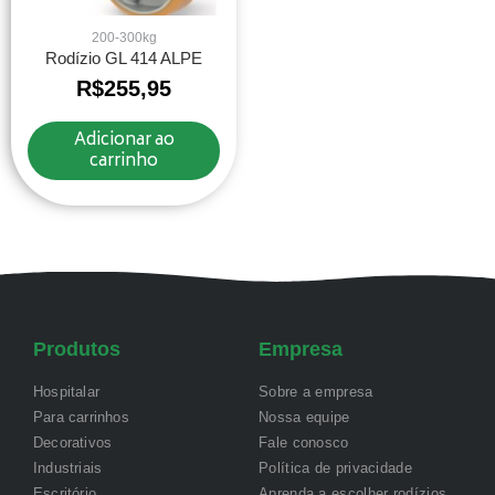
200-300kg
Rodízio GL 414 ALPE
R$
255,95
Adicionar ao
carrinho
Produtos
Empresa
Hospitalar
Sobre a empresa
Para carrinhos
Nossa equipe
Decorativos
Fale conosco
Industriais
Política de privacidade
Escritório
Aprenda a escolher rodízios