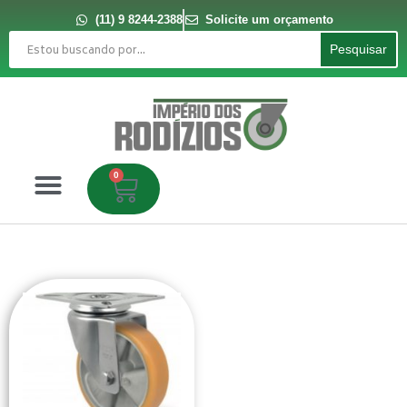
Ir
para
(11) 9 8244-2388
Solicite um orçamento
o
Pesquisar
conteúdo
Pesquisar
0
Carrinho