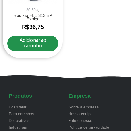
30-60kg
Rodízio FLE 312 BP
Espiga
R$
36,75
Adicionar ao
carrinho
Produtos
Empresa
Hospitalar
Sobre a empresa
Para carrinhos
Nossa equipe
Decorativos
Fale conosco
Industriais
Política de privacidade