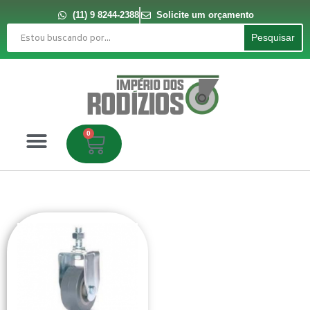
Ir
para
(11) 9 8244-2388
Solicite um orçamento
o
Pesquisar
conteúdo
Pesquisar
0
Carrinho