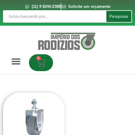
Ir
para
(11) 9 8244-2388
Solicite um orçamento
o
Pesquisar
conteúdo
Pesquisar
0
Carrinho