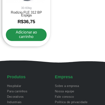
30-60kg
Rodízio FLE 312 BP
Espiga
R$
36,75
Adicionar ao
carrinho
Produtos
Empresa
Hospitalar
Sobre a empresa
Para carrinhos
Nossa equipe
Decorativos
Fale conosco
Industriais
Política de privacidade