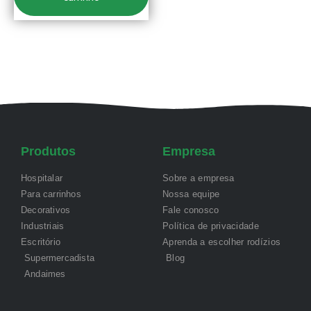
Produtos
Empresa
Hospitalar
Sobre a empresa
Para carrinhos
Nossa equipe
Decorativos
Fale conosco
Industriais
Política de privacidade
Escritório
Aprenda a escolher rodízios
Supermercadista
Blog
Andaimes