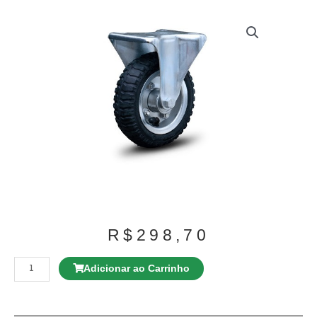
R$
298,70
Rodízio
GD
Adicionar ao Carrinho
E12
100
TBE
Giratório
Espiga