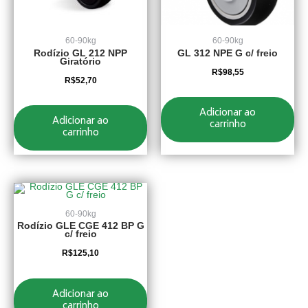
60-90kg
60-90kg
Rodízio GL 212 NPP
GL 312 NPE G c/ freio
Giratório
R$
98,55
R$
52,70
Adicionar ao
Adicionar ao
carrinho
carrinho
60-90kg
Rodízio GLE CGE 412 BP G
c/ freio
R$
125,10
Adicionar ao
carrinho