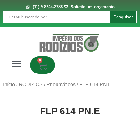
Ir
para
(11) 9 8244-2388
Solicite um orçamento
o
Pesquisar
conteúdo
Pesquisar
0
Carrinho
Início
/
RODÍZIOS
/
Pneumáticos
/ FLP 614 PN.E
FLP 614 PN.E