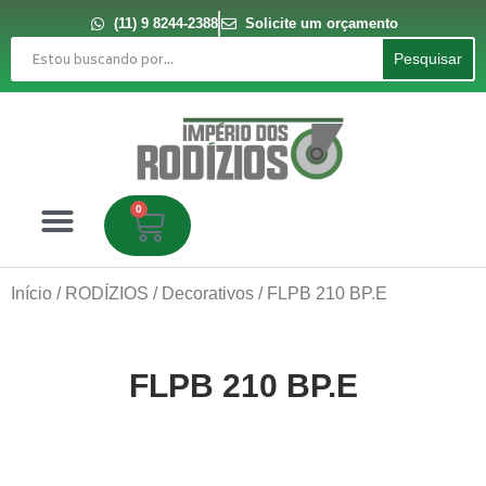
Ir
para
(11) 9 8244-2388
Solicite um orçamento
o
Pesquisar
conteúdo
Pesquisar
0
Carrinho
Início
/
RODÍZIOS
/
Decorativos
/ FLPB 210 BP.E
FLPB 210 BP.E