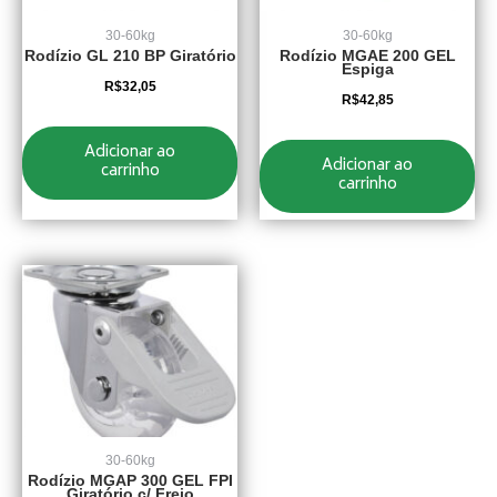
30-60kg
30-60kg
Rodízio GL 210 BP Giratório
Rodízio MGAE 200 GEL
Espiga
R$
32,05
R$
42,85
Adicionar ao
Adicionar ao
carrinho
carrinho
30-60kg
Rodízio MGAP 300 GEL FPI
Giratório c/ Freio