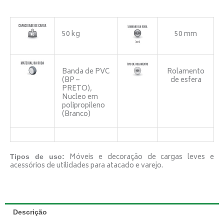
quantidade
50 kg
50 mm
Banda de PVC
Rolamento
(BP –
de esfera
PRETO),
Nucleo em
polipropileno
(Branco)
Móveis e decoração de cargas leves e
Tipos de uso:
acessórios de utilidades para atacado e varejo.
Descrição