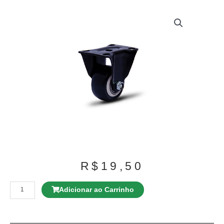
R$
19,50
Rodízio
GMX
Adicionar ao Carrinho
42
NTE
FP
c/
freio