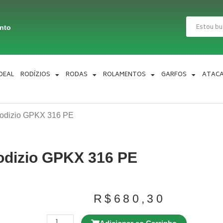
Pesquisar
ento
IDEAL
RODÍZIOS
RODAS
ROLAMENTOS
GARFOS
ATAC
odizio GPKX 316 PE
odizio GPKX 316 PE
R$
680,30
Rodízio