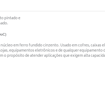
to pintado e
sado.
0oC)
cleo em ferro fundido cinzento. Usado em cofres, caixas ele
lojas, equipamentos eletrônicos e de qualquer equipamento d
tem o propósito de atender aplicações que exigem alta capacid