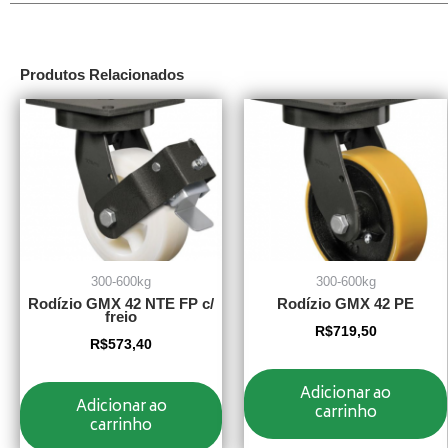
Produtos Relacionados
300-600kg
300-600kg
Rodízio GMX 42 NTE FP c/
Rodízio GMX 42 PE
freio
R$
719,50
R$
573,40
Adicionar ao
Adicionar ao
carrinho
carrinho