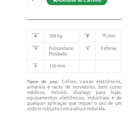
Adicionar ao Carrinho
GD
E12
100
TBE
Giratório
Espiga
Roscada
quantidade
500 kg
75 mm
Poliuretano
Esferas
Moldado
110 mm
Cofres, caixas eletrônicos,
Tipos de uso:
armários e racks de servidores, bem como
médicos, móveis, displays para lojas,
equipamentos eletrônicos, industriais e de
qualquer aplicação que requer o uso de um
rodizio robusto com a altura reduzida.