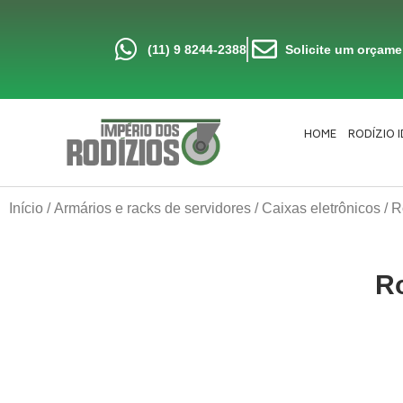
Ir
para
o
conteúdo
(11) 9 8244-2388
Solicite um orçam
HOME
RODÍZIO 
Início
/
Armários e racks de servidores
/
Caixas eletrônicos
/ R
R