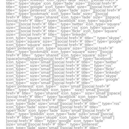
title=”” type=”skype” icon_type=”fade” size=””][social href=”#”
title=”” type=”google” icon_type=”fade” size=””][social href=”#”
title=”” type=”pinterest” icon_type=”fade” size=””][social href=”#”
title=”” type=”bookmark” icon_type=”fade” size=””][social
href=”#” title=”” type=”shareit” icon_type=”fade” size=””][space]
[social href=”#” title=”” type=”facebook” icon_type=”square”
size=””][social href=”#” title=”” type=”twitter” icon_type=”square”
size=””][social href=”#” title=”” type=”rss” icon_type=”square”
size=””][social href=”#” title=”” type=”flickr” icon_type=”square”
size=””][social href=”#” title=”” type=”linkedin”
icon_type=”square” size=””][social href=”#” title=”” type=”skype”
icon_type=”square” size=””][social href=”#” title=”” type=”google”
icon_type=”square” size=””][social href=”#” title=””
type=”pinterest” icon_type=”square” size=””][social href=”#”
title=”” type=”bookmark” icon_type=”square” size=””][social
href=”#” title=”” type=”shareit” icon_type=”square” size=””]
[space]small[space][social href=”#” title=”” type=”facebook”
icon_type=”” size=”small”][social href=”#” title=”” type=”twitter”
icon_type=”” size=”small”][social href=”#” title=”” type=”rss”
icon_type=”” size=”small”][social href=”#” title=”” type=”flickr”
icon_type=”” size=”small”][social href=”#” title=”” type=”linkedin”
icon_type=”” size=”small”][social href=”#” title=”” type=”skype”
icon_type=”” size=”small”][social href=”#” title=”” type=”google”
icon_type=”” size=”small”][social href=”#” title=””
type=”pinterest” icon_type=”” size=”small”][social href=”#”
title=”” type=”bookmark” icon_type=”” size=”small”][social
href=”#” title=”” type=”shareit” icon_type=”” size=”small”][space]
[social href=”#” title=”” type=”facebook” icon_type=”fade”
size=”small”][social href=”#” title=”” type=”twitter”
icon_type=”fade” size=”small”][social href=”#” title=”” type=”rss”
icon_type=”fade” size=”small”][social href=”#” title=””
type=”flickr” icon_type=”fade” size=”small”][social href=”#”
title=”” type=”linkedin” icon_type=”fade” size=”small”][social
href=”#” title=”” type=”skype” icon_type=”fade” size=”small”]
[social href=”#” title=”” type=”google” icon_type=”fade”
size=”small”][social href=”#” title=”” type=”pinterest”
icon_type=”fade” size=”small”][social href=”#” title=””