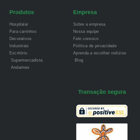
Produtos
Empresa
Hospitalar
Sobre a empresa
Para carrinhos
Nossa equipe
Decorativos
Fale conosco
Industriais
Política de privacidade
Escritório
Aprenda a escolher rodízios
Supermercadista
Blog
Andaimes
Transação segura