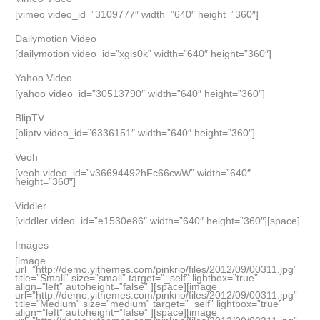
[vimeo video_id=”3109777″ width=”640″ height=”360″]
Dailymotion Video
[dailymotion video_id=”xgis0k” width=”640″ height=”360″]
Yahoo Video
[yahoo video_id=”30513790″ width=”640″ height=”360″]
BlipTV
[bliptv video_id=”6336151″ width=”640″ height=”360″]
Veoh
[veoh video_id=”v36694492hFc66cwW” width=”640″
height=”360″]
Viddler
[viddler video_id=”e1530e86″ width=”640″ height=”360″][space]
Images
[image
url=”http://demo.yithemes.com/pinkrio/files/2012/09/00311.jpg”
title=”Small” size=”small” target=”_self” lightbox=”true”
align=”left” autoheight=”false” ][space][image
url=”http://demo.yithemes.com/pinkrio/files/2012/09/00311.jpg”
title=”Medium” size=”medium” target=”_self” lightbox=”true”
align=”left” autoheight=”false” ][space][image