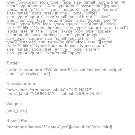
type=”bookmark” icon_type=”fade” size=”small”][social href=”#”
title=”” type=”shareit” icon_type=”fade” size=”small”][space]
[social href=”#” title=”” type=”facebook” icon_type=”square”
size=”small”][social href=”#” title=”” type=”twitter”
icon_type=”square” size=”small”][social href=”#” title=””
type=”rss” icon_type=”square” size=”small”][social href=”#”
title=”” type=”flickr” icon_type=”square” size=”small”][social
href=”#” title=”” type=”linkedin” icon_type=”square” size=”small”]
[social href=”#” title=”” type=”skype” icon_type=”square”
size=”small”][social href=”#” title=”” type=”google”
icon_type=”square” size=”small”][social href=”#” title=””
type=”pinterest” icon_type=”square” size=”small”][social
href=”#” title=”” type=”bookmark” icon_type=”square”
size=”small”][social href=”#” title=”” type=”shareit”
icon_type=”square” size=”small”][space]
Twitter
[twitter username=”YIW” items=”5″ class=”last-tweets-widget”
time=”no” replies=”no”]
Newsletter form
[newsletter_form name_label=”YOUR NAME”
email_label=”YOUR EMAIL” submit=”SUBSCRIBE”]
Widgets
[one_third]
Recent Posts
[recentpost items=”3″ date=”yes”][/one_third][one_third]