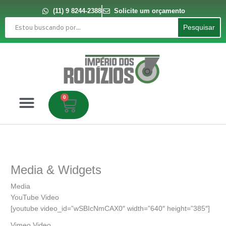
Ir
para
(11) 9 8244-2388
Solicite um orçamento
o
Pesquisar
conteúdo
Pesquisar
0
Carrinho
Media & Widgets
Media
YouTube Video
[youtube video_id=”wSBIcNmCAX0″ width=”640″ height=”385″]
Vimeo Video