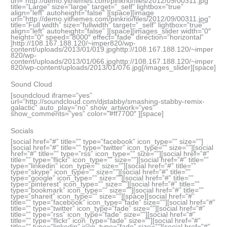
url=”http://demo.yithemes.com/pinkrio/files/2012/09/00311.jpg”
title=”Large” size=”large” target=”_self” lightbox=”true”
align=”left” autoheight=”false” ][space][image
url=”http://demo.yithemes.com/pinkrio/files/2012/09/00311.jpg”
title=”Full width” size=”fullwidth” target=”_self” lightbox=”true”
align=”left” autoheight=”false” ][space][images_slider width=”0″
height=”0″ speed=”8000″ effect=”fade” direction=”horizontal”
]http://108.167.188.120/~imper820/wp-
content/uploads/2013/01/019.jpghttp://108.167.188.120/~imper
820/wp-
content/uploads/2013/01/066.jpghttp://108.167.188.120/~imper
820/wp-content/uploads/2013/01/076.jpg[/images_slider][space]
Sound Cloud
[soundcloud iframe=”yes”
url=”http://soundcloud.com/djstabby/smashing-stabby-remix-
galactic” auto_play=”no” show_artwork=”yes”
show_comments=”yes” color=”#ff7700″ ][space]
Socials
[social href=”#” title=”” type=”facebook” icon_type=”” size=””]
[social href=”#” title=”” type=”twitter” icon_type=”” size=””][social
href=”#” title=”” type=”rss” icon_type=”” size=””][social href=”#”
title=”” type=”flickr” icon_type=”” size=””][social href=”#” title=””
type=”linkedin” icon_type=”” size=””][social href=”#” title=””
type=”skype” icon_type=”” size=””][social href=”#” title=””
type=”google” icon_type=”” size=””][social href=”#” title=””
type=”pinterest” icon_type=”” size=””][social href=”#” title=””
type=”bookmark” icon_type=”” size=””][social href=”#” title=””
type=”shareit” icon_type=”” size=””][space][social href=”#”
title=”” type=”facebook” icon_type=”fade” size=””][social href=”#”
title=”” type=”twitter” icon_type=”fade” size=””][social href=”#”
title=”” type=”rss” icon_type=”fade” size=””][social href=”#”
title=”” type=”flickr” icon_type=”fade” size=””][social href=”#”
title=”” type=”linkedin” icon_type=”fade” size=””][social href=”#”