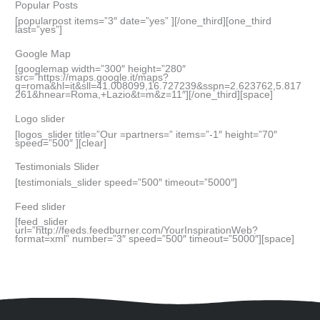
Popular Posts
[popularpost items=”3″ date=”yes” ][/one_third][one_third
last=”yes”]
Google Map
[googlemap width=”300″ height=”280″
src=”https://maps.google.it/maps?
q=roma&hl=it&sll=41.008099,16.727239&sspn=2.623762,5.817
261&hnear=Roma,+Lazio&t=m&z=11″][/one_third][space]
Logo slider
[logos_slider title=”Our =partners=” items=”-1″ height=”70″
speed=”500″ ][clear]
Testimonials Slider
[testimonials_slider speed=”500″ timeout=”5000″]
Feed slider
[feed_slider
url=”http://feeds.feedburner.com/YourInspirationWeb?
format=xml” number=”3″ speed=”500″ timeout=”5000″][space]