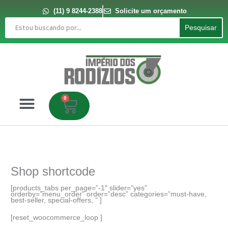
Ir
para
(11) 9 8244-2388
Solicite um orçamento
o
Pesquisar
conteúdo
Pesquisar
0
Carrinho
Shop shortcode
[products_tabs per_page=”-1″ slider=”yes”
orderby=”menu_order” order=”desc” categories=”must-have,
best-seller, special-offers, ” ]
[reset_woocommerce_loop ]