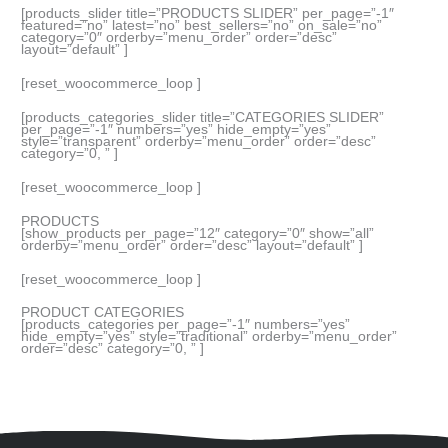
[products_slider title=”PRODUCTS SLIDER” per_page=”-1″
featured=”no” latest=”no” best_sellers=”no” on_sale=”no”
category=”0″ orderby=”menu_order” order=”desc”
layout=”default” ]
[reset_woocommerce_loop ]
[products_categories_slider title=”CATEGORIES SLIDER”
per_page=”-1″ numbers=”yes” hide_empty=”yes”
style=”transparent” orderby=”menu_order” order=”desc”
category=”0, ” ]
[reset_woocommerce_loop ]
PRODUCTS
[show_products per_page=”12″ category=”0″ show=”all”
orderby=”menu_order” order=”desc” layout=”default” ]
[reset_woocommerce_loop ]
PRODUCT CATEGORIES
[products_categories per_page=”-1″ numbers=”yes”
hide_empty=”yes” style=”traditional” orderby=”menu_order”
order=”desc” category=”0, ” ]