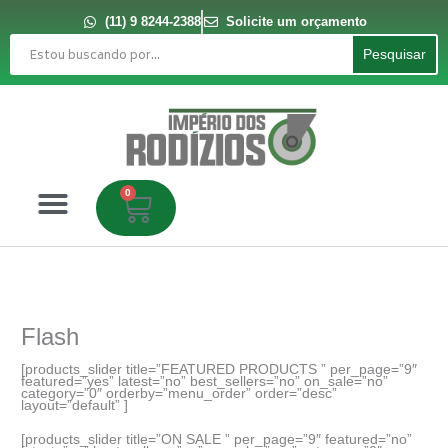
Ir
para
(11) 9 8244-2388
Solicite um orçamento
o
Pesquisar
conteúdo
Pesquisar
0
Carrinho
Flash
[products_slider title=”FEATURED PRODUCTS ” per_page=”9″
featured=”yes” latest=”no” best_sellers=”no” on_sale=”no”
category=”0″ orderby=”menu_order” order=”desc”
layout=”default” ]
[products_slider title=”ON SALE ” per_page=”9″ featured=”no”