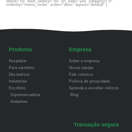
latest=”no” best_sellers=”no” on_sale=”yes” category=”0″
orderby=”menu_order” order=”desc” layout=”default” ]
Produtos
Empresa
Hospitalar
Sobre a empresa
Para carrinhos
Nossa equipe
Decorativos
Fale conosco
Industriais
Política de privacidade
Escritório
Aprenda a escolher rodízios
Supermercadista
Blog
Andaimes
Transação segura