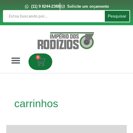
Ir
para
(11) 9 8244-2388
Solicite um orçamento
o
Pesquisar
conteúdo
Pesquisar
0
Carrinho
carrinhos
Rodízios
e