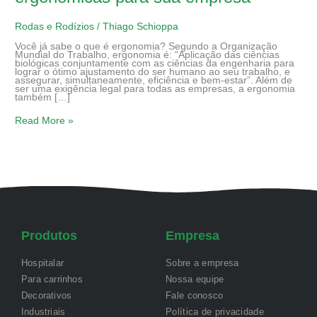
Rodas e Rodízios
/
Thiago Schioppa
Você já sabe o que é ergonomia? Segundo a Organização
Mundial do Trabalho, ergonomia é: “Aplicação das ciências
biológicas conjuntamente com as ciências da engenharia para
lograr o ótimo ajustamento do ser humano ao seu trabalho, e
assegurar, simultaneamente, eficiência e bem-estar”. Além de
ser uma exigência legal para todas as empresas, a ergonomia
também […]
Read More »
Produtos
Empresa
Hospitalar
Sobre a empresa
Para carrinhos
Nossa equipe
Decorativos
Fale conosco
Industriais
Política de privacidade