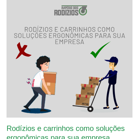
carrinhos
como
soluções
ergonômicas
para
sua
empresa
Rodízios e carrinhos como soluções
ergonômicas para sua empresa