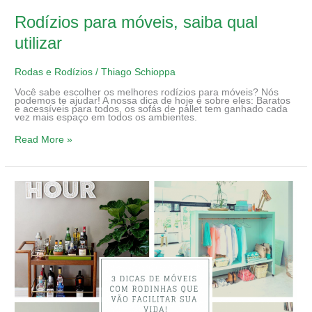
para
móveis,
saiba
Rodízios para móveis, saiba qual
qual
utilizar
utilizar
Rodas e Rodízios
/
Thiago Schioppa
Você sabe escolher os melhores rodízios para móveis? Nós
podemos te ajudar! A nossa dica de hoje é sobre eles: Baratos
e acessíveis para todos, os sofás de pallet tem ganhado cada
vez mais espaço em todos os ambientes.
Read More »
3
dicas
de
móveis
com
rodinhas
que
vão
facilitar
sua
vida