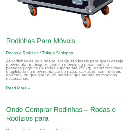
Rodinhas Para Móveis
Rodas e Rodízios
/
Thiago Schioppa
As rodinhas de poliuretano laranja são ideais para quem deseja
movimentar quaisquer tipos de móveis de peso médio e
pesados (jogo de 04 rodas suporta até 250kg), e traz facilidade
e agilidade na movimentação de racks, caixas de som, móveis
diversos, ou qualquer outro material que atenda as medidas
necessárias.
Read More »
Onde
Onde Comprar Rodinhas – Rodas e
Comprar
Rodinhas
Rodízios para
–
Rodas
e
Rodízios