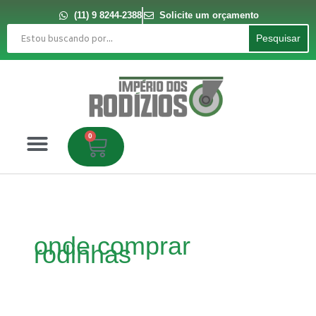
Ir
para
(11) 9 8244-2388
Solicite um orçamento
o
Pesquisar
conteúdo
Pesquisar
0
Carrinho
onde comprar
rodinhas
Rodízios