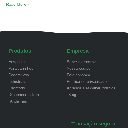
Read More »
Produtos
Empresa
Hospitalar
Sobre a empresa
Para carrinhos
Nossa equipe
Decorativos
Fale conosco
Industriais
Política de privacidade
Escritório
Aprenda a escolher rodízios
Supermercadista
Blog
Andaimes
Transação segura