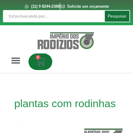
Ir
para
(11) 9 8244-2388
Solicite um orçamento
o
Pesquisar
conteúdo
Pesquisar
0
Carrinho
plantas com rodinhas
Suportes
para