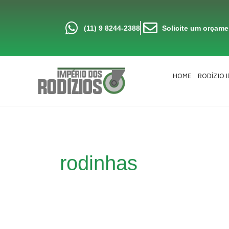
Ir
para
o
conteúdo
(11) 9 8244-2388
Solicite um orçam
HOME
RODÍZIO 
rodinhas