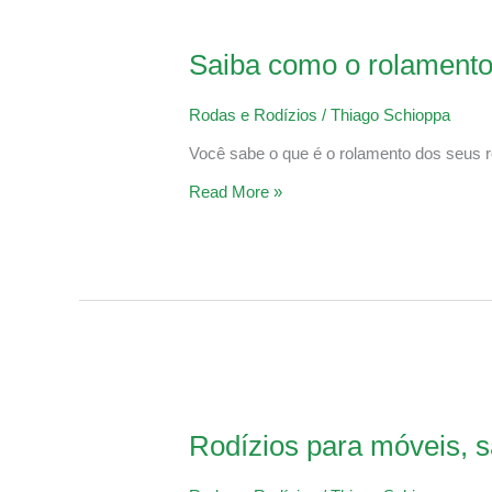
Saiba
como
o
rolamento
Saiba como o rolamento 
influencia
seus
rodízios
Rodas e Rodízios
/
Thiago Schioppa
Você sabe o que é o rolamento dos seus ro
Read More »
Rodízios
para
móveis,
saiba
Rodízios para móveis, sa
qual
utilizar