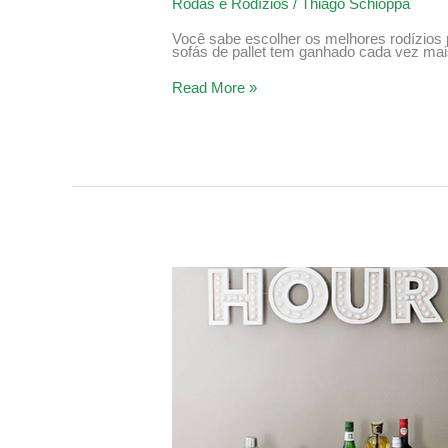
Rodas e Rodízios
/
Thiago Schioppa
Você sabe escolher os melhores rodízios 
sofás de pallet tem ganhado cada vez ma
Read More »
3
dicas
de
móveis
com
rodinhas
que
vão
facilitar
sua
vida