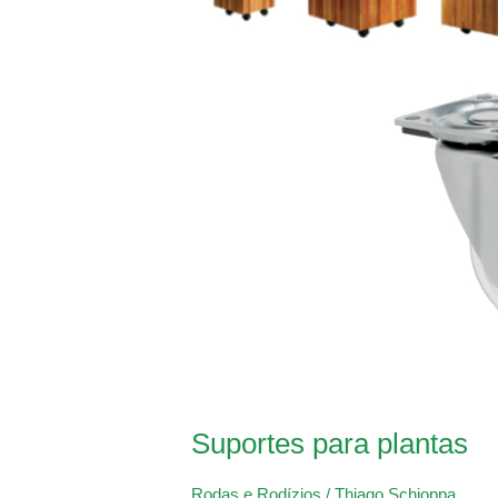
Suportes para plantas
Rodas e Rodízios
/
Thiago Schioppa