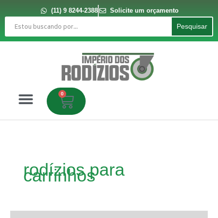
Ir
para
(11) 9 8244-2388
Solicite um orçamento
o
Pesquisar
conteúdo
Pesquisar
0
Carrinho
rodízios para
carrinhos
Rodízios