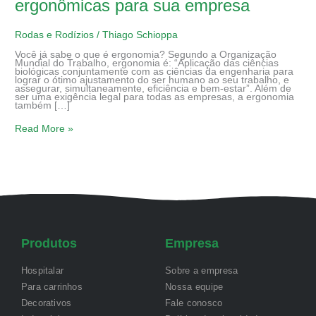
ergonômicas para sua empresa
Rodas e Rodízios
/
Thiago Schioppa
Você já sabe o que é ergonomia? Segundo a Organização
Mundial do Trabalho, ergonomia é: “Aplicação das ciências
biológicas conjuntamente com as ciências da engenharia para
lograr o ótimo ajustamento do ser humano ao seu trabalho, e
assegurar, simultaneamente, eficiência e bem-estar”. Além de
ser uma exigência legal para todas as empresas, a ergonomia
também […]
Read More »
Produtos
Empresa
Hospitalar
Sobre a empresa
Para carrinhos
Nossa equipe
Decorativos
Fale conosco