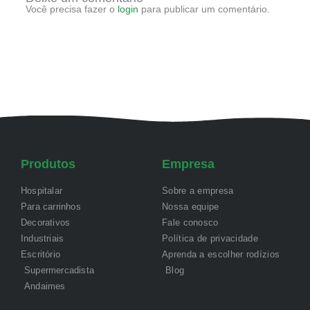
Você precisa fazer o
login
para publicar um comentário.
Produtos
Empresa
Hospitalar
Sobre a empresa
Para carrinhos
Nossa equipe
Decorativos
Fale conosco
Industriais
Política de privacidade
Escritório
Aprenda a escolher rodízios
Supermercadista
Blog
Andaimes