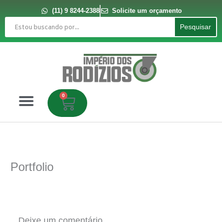
Ir
para
(11) 9 8244-2388
Solicite um orçamento
o
Pesquisar
conteúdo
Pesquisar
0
Carrinho
Portfolio
Deixe um comentário