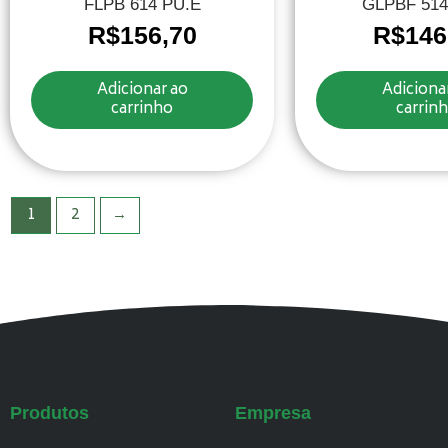
FLPB 614 PU.E
GLPBF 514
R$
156,70
R$
146
Adicionar ao
Adiciona
carrinho
carrin
1
2
→
Produtos
Empresa