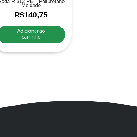
Roda R 312 PE – Poliuretano
Moldado
R$
140,75
Adicionar ao
carrinho