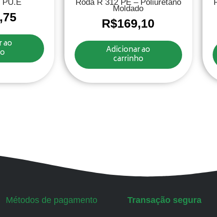
 PU.E
Roda R 312 PE – Poliuretano
Moldado
,75
R$
169,10
r ao
Adicionar ao
ho
carrinho
Métodos de pagamento
Transação segura