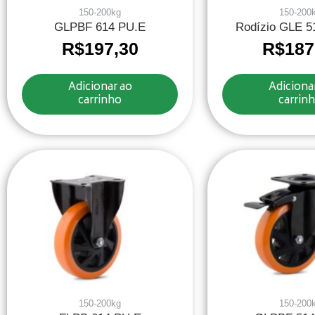
150-200kg
150-200
GLPBF 614 PU.E
Rodízio GLE 
R$
197,30
R$
187
Adicionar ao
Adiciona
carrinho
carrin
150-200kg
150-200