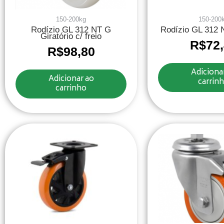
150-200kg
150-200
Rodízio GL 312 NT G
Rodízio GL 312 N
Giratório c/ freio
R$
72
R$
98,80
Adiciona
Adicionar ao
carrin
carrinho