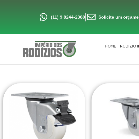
Ir
para
o
conteúdo
(11) 9 8244-2388
Solicite um orçam
HOME
RODÍZIO 