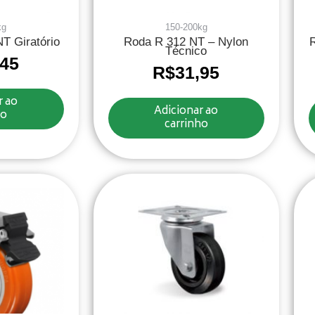
kg
150-200kg
T Giratório
Roda R 312 NT – Nylon
Técnico
,45
R$
31,95
r ao
Adicionar ao
ho
carrinho