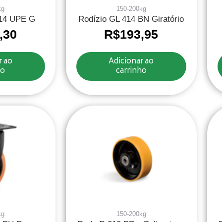
kg
150-200kg
514 UPE G
Rodízio GL 414 BN Giratório
,30
R$
193,95
r ao
Adicionar ao
ho
carrinho
kg
150-200kg