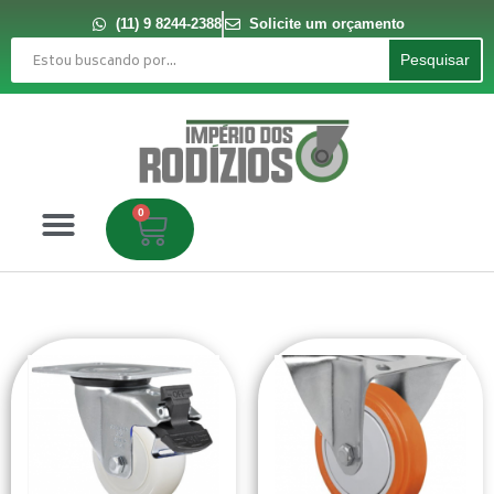
Ir
para
(11) 9 8244-2388
Solicite um orçamento
o
Pesquisar
conteúdo
Pesquisar
0
Carrinho