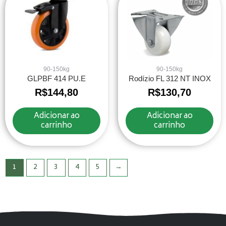
90-150kg
90-150kg
GLPBF 414 PU.E
Rodízio FL 312 NT INOX
R$
144,80
R$
130,70
Adicionar ao
Adicionar ao
carrinho
carrinho
1
2
3
4
5
→