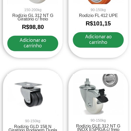
150-200kg
90-150kg
Rodízio GL 312 NT G
Rodízio FL 412 UPE
Giratório c/ freio
R$
101,15
R$
98,80
Adicionar ao
Adicionar ao
carrinho
carrinho
90-150kg
90-150kg
Rodízio GLE 312 NT G
Rodízio GLD 158 N
INOX ESPIGA c/ freio
Giratório Rodagem Dupla