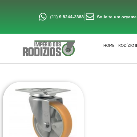
Ir
para
o
conteúdo
(11) 9 8244-2388
Solicite um orçam
HOME
RODÍZIO 