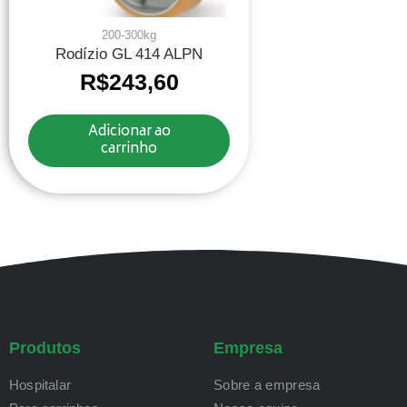
200-300kg
Rodízio GL 414 ALPN
R$
243,60
Adicionar ao
carrinho
Produtos
Empresa
Hospitalar
Sobre a empresa