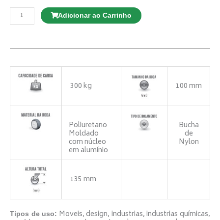
Rodízio
GLE
Adicionar ao Carrinho
312
BP
G
Giratório
c/
freio
quantidade
300 kg
100 mm
Poliuretano
Bucha
Moldado
de
com núcleo
Nylon
em alumínio
135 mm
Moveis, design, industrias, industrias químicas,
Tipos de uso: