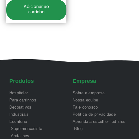
Adicionar ao
carrinho
Produtos
Empresa
Hospitalar
Sobre a empresa
Para carrinhos
Nossa equipe
Decorativos
Fale conosco
Industriais
Política de privacidade
Escritório
Aprenda a escolher rodízios
Supermercadista
Blog
Andaimes