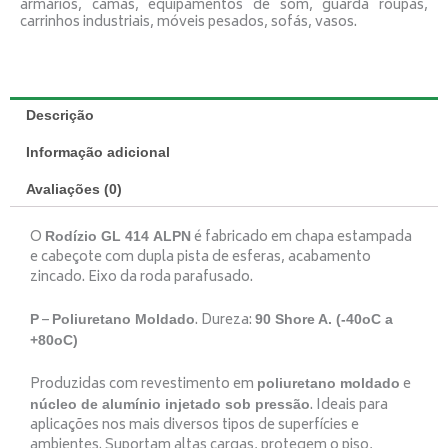
armários, camas, equipamentos de som, guarda roupas,
carrinhos industriais, móveis pesados, sofás, vasos.
Descrição
Informação adicional
Avaliações (0)
O
é fabricado em chapa estampada
Rodízio GL 414 ALPN
e cabeçote com dupla pista de esferas, acabamento
zincado. Eixo da roda parafusado.
–
. Dureza:
P
Poliuretano Moldado
90 Shore A. (-40oC a
+80oC)
Produzidas com revestimento em
e
poliuretano moldado
. Ideais para
núcleo de alumínio injetado sob pressão
aplicações nos mais diversos tipos de superfícies e
ambientes. Suportam altas cargas, protegem o piso,