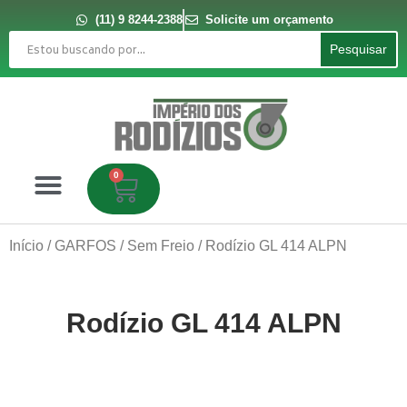
Ir
para
(11) 9 8244-2388
Solicite um orçamento
o
Pesquisar
conteúdo
Pesquisar
0
Carrinho
Início
/
GARFOS
/
Sem Freio
/ Rodízio GL 414 ALPN
Rodízio GL 414 ALPN