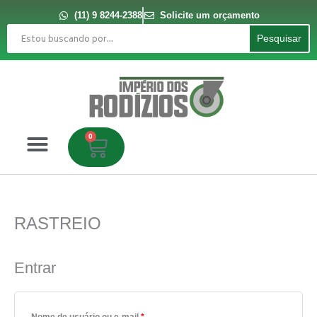
Ir
para
(11) 9 8244-2388
Solicite um orçamento
o
Pesquisar
conteúdo
Pesquisar
0
Carrinho
RASTREIO
Obrigatório
Obrigatório
Obrigatório
Obrigatório
Entrar
Nome de usuário ou e-mail
*