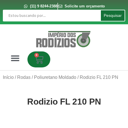
Ir
para
(11) 9 8244-2388
Solicite um orçamento
o
Pesquisar
conteúdo
Pesquisar
0
Carrinho
Início
/
Rodas
/
Poliuretano Moldado
/ Rodizio FL 210 PN
Rodizio FL 210 PN