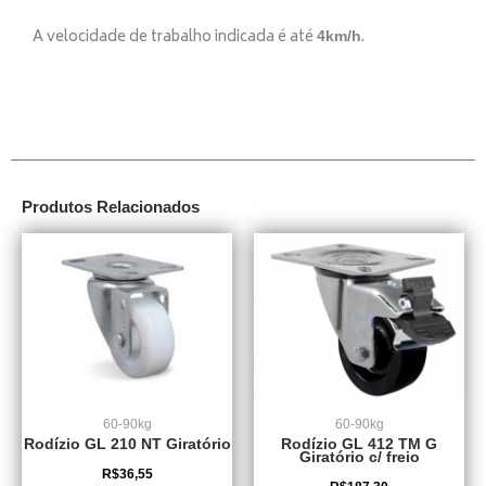
A velocidade de trabalho indicada é até
.
4km/h
Produtos Relacionados
60-90kg
60-90kg
Rodízio GL 210 NT Giratório
Rodízio GL 412 TM G
Giratório c/ freio
R$
36,55