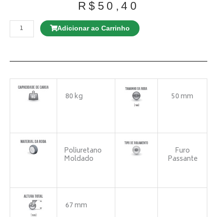
R$
50,40
Rodízio
GNRE
Adicionar ao Carrinho
412
BPE
FP
Giratório
c/
freio
Espiga
Roscada
quantidade
80 kg
50 mm
Poliuretano
Furo
Moldado
Passante
67 mm