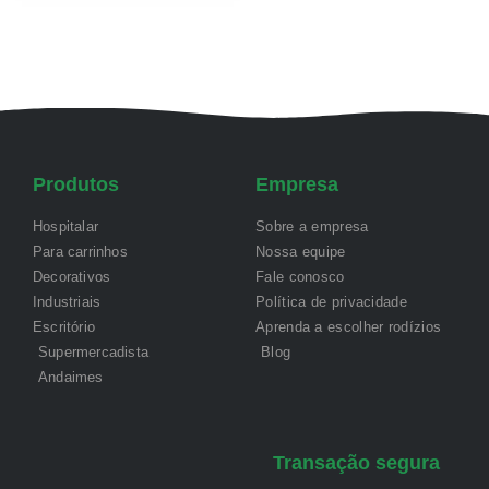
Produtos
Empresa
Hospitalar
Sobre a empresa
Para carrinhos
Nossa equipe
Decorativos
Fale conosco
Industriais
Política de privacidade
Escritório
Aprenda a escolher rodízios
Supermercadista
Blog
Andaimes
Transação segura