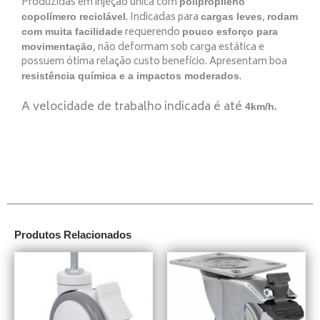
Produzidas em injeção única com
polipropileno
. Indicadas para
,
copolímero reciclável
cargas leves
rodam
requerendo
com muita facilidade
pouco esforço para
, não deformam sob carga estática e
movimentação
possuem ótima relação custo benefício. Apresentam boa
.
resistência química e a impactos moderados
A velocidade de trabalho indicada é até
.
4km/h
Produtos Relacionados