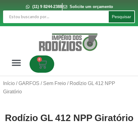
Ir
para
(11) 9 8244-2388
Solicite um orçamento
o
Pesquisar
conteúdo
Pesquisar
0
Carrinho
Início
/
GARFOS
/
Sem Freio
/ Rodízio GL 412 NPP
Giratório
Rodízio GL 412 NPP Giratório