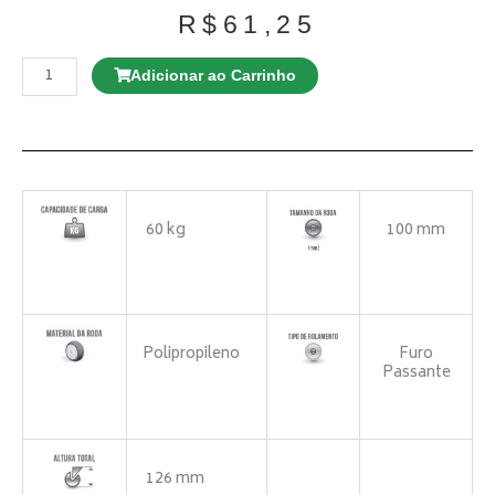
R$
61,25
Rodízio
GL
Adicionar ao Carrinho
310
BP
Giratório
quantidade
60 kg
100 mm
Polipropileno
Furo
Passante
126 mm