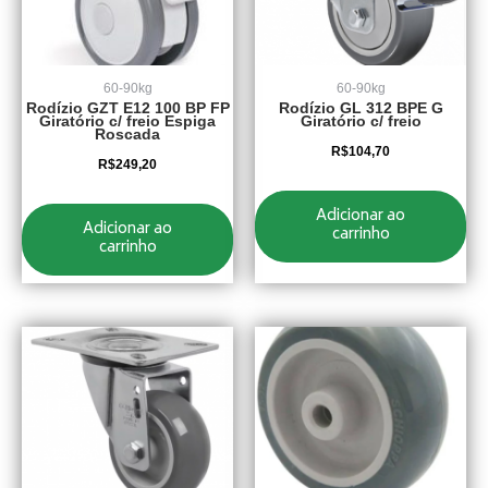
60-90kg
60-90kg
Rodízio GZT E12 100 BP FP
Rodízio GL 312 BPE G
Giratório c/ freio Espiga
Giratório c/ freio
Roscada
R$
104,70
R$
249,20
Adicionar ao
Adicionar ao
carrinho
carrinho