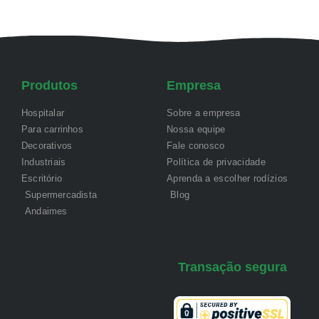
Produtos
Empresa
Hospitalar
Sobre a empresa
Para carrinhos
Nossa equipe
Decorativos
Fale conosco
Industriais
Política de privacidade
Escritório
Aprenda a escolher rodízios
Supermercadista
Blog
Andaimes
Transação segura