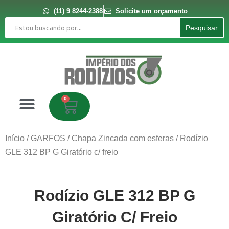
Ir
para
(11) 9 8244-2388
Solicite um orçamento
o
Pesquisar
conteúdo
Pesquisar
0
Carrinho
Início
/
GARFOS
/
Chapa Zincada com esferas
/ Rodízio
GLE 312 BP G Giratório c/ freio
Rodízio GLE 312 BP G
Giratório C/ Freio