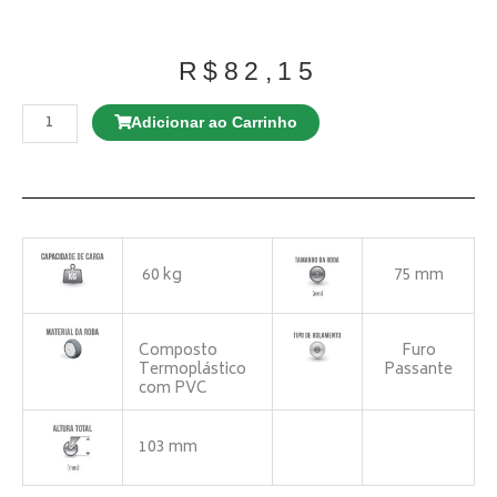
R$
82,15
Rodízio
GL
Adicionar ao Carrinho
210
NT
Giratório
quantidade
60 kg
75 mm
Composto
Furo
Termoplástico
Passante
com PVC
103 mm